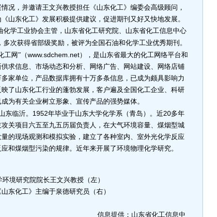
展情况，并邀请王文兴教授担任《山东化工》编委会高级顾问，
为《山东化工》发展积极提供建议，促进期刊又好又快地发展。
油化学工业协会主管，山东省化工研究院、山东省化工信息中心
，多次获得省部级奖励，被评为全国石油和化学工业优秀期刊。
www.sdchem.net
化工网”（
），是山东省最大的化工网络平台和
新供求信息、市场动态和分析、网络广告、网站建设、网络店铺
万多家单位，产品数据库拥有十万多条信息，已成为颇具影响力
反映了山东化工行业的蓬勃发展，客户遍及全国化工企业、科研
已成为有关企业树立形象、宣传产品的强势媒体。
1952
20
山东临沂。
年毕业于山东大学化学系（青岛）。近
多年
技攻关项目六五至九五历届负责人，在大气环境容量、煤烟型城
大量的现场观测和模拟实验，建立了各种室内、室外光化学反应
反应和煤烟型污染的规律。近年来开展了环境物理化学研究。
环境研究院院长
王文兴
教授（左）
东化工》主编于泉德研究员（右）
：山东省化工信息中